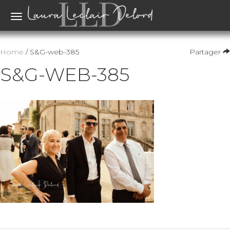
Toggle
navigation
Home
/ S&G-web-385
Partager
S&G-WEB-385