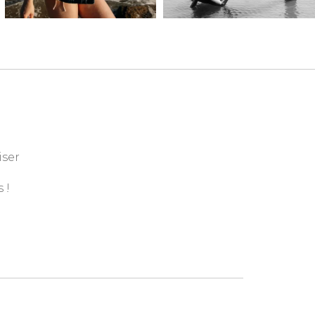
iser
 !