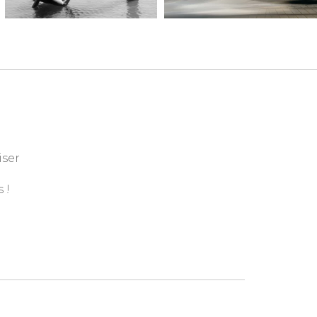
iser
 !