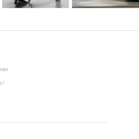
iser
 !