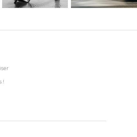
iser
 !