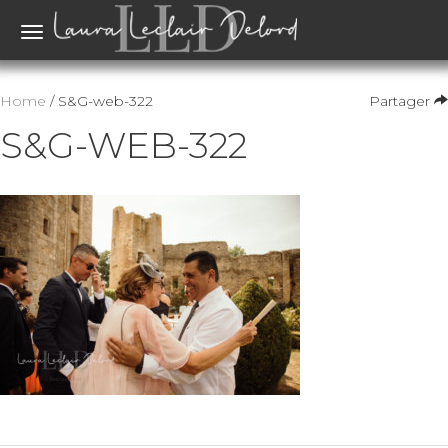
Toggle
navigation
Home
/ S&G-web-322
Partager
S&G-WEB-322