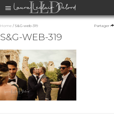
Toggle
navigation
Home
/ S&G-web-319
Partager
S&G-WEB-319