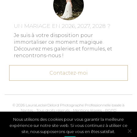
UN MARIAGE EN 2026, 2027, 2028 ?
Je suis à votre disposition pour
immortaliser ce moment magique.
Découvrez mes galeries et formules, et
rencontrons-nous !
Contactez-moi
© 2026 LauraLeclairDelord Photographe Professionnelle basée à
Nantes - Tous droits réservés -
Mentions légales
-
RGPD
Nous utilisons des cookies pour vous garantir la meilleure
Kroox.io
Marketing, Creative & Digital
expérience sur notre site web. Si vous continuez à utiliser ce
site, nous supposerons que vous en êtes satisfait.