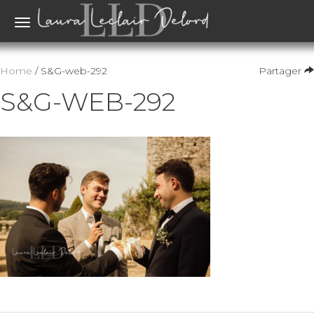
Toggle
navigation
Home
/ S&G-web-292
Partager
S&G-WEB-292