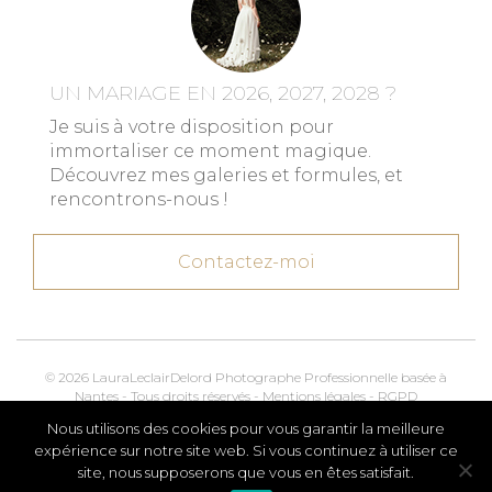
UN MARIAGE EN 2026, 2027, 2028 ?
Je suis à votre disposition pour
immortaliser ce moment magique.
Découvrez mes galeries et formules, et
rencontrons-nous !
Contactez-moi
© 2026 LauraLeclairDelord Photographe Professionnelle basée à
Nantes - Tous droits réservés -
Mentions légales
-
RGPD
Nous utilisons des cookies pour vous garantir la meilleure
Kroox.io
Marketing, Creative & Digital
expérience sur notre site web. Si vous continuez à utiliser ce
site, nous supposerons que vous en êtes satisfait.