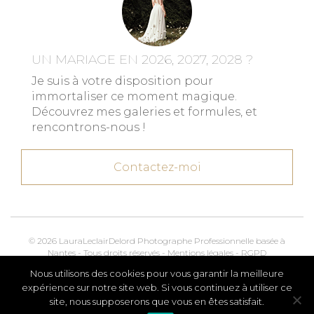
UN MARIAGE EN 2026, 2027, 2028 ?
Je suis à votre disposition pour
immortaliser ce moment magique.
Découvrez mes galeries et formules, et
rencontrons-nous !
Contactez-moi
© 2026 LauraLeclairDelord Photographe Professionnelle basée à
Nantes - Tous droits réservés -
Mentions légales
-
RGPD
Nous utilisons des cookies pour vous garantir la meilleure
Kroox.io
Marketing, Creative & Digital
expérience sur notre site web. Si vous continuez à utiliser ce
site, nous supposerons que vous en êtes satisfait.