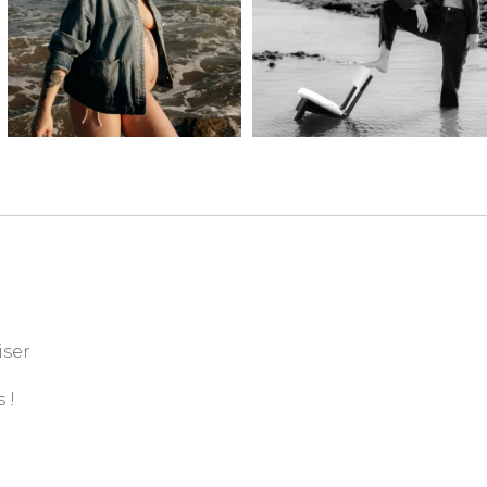
iser
 !