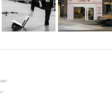
iser
 !