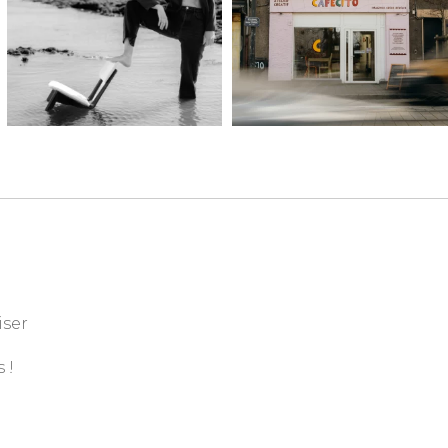
iser
 !