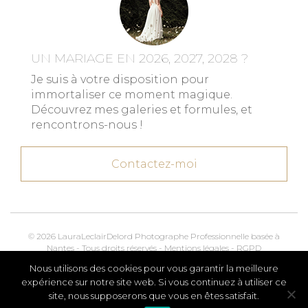
UN MARIAGE EN 2026, 2027, 2028 ?
Je suis à votre disposition pour
immortaliser ce moment magique.
Découvrez mes galeries et formules, et
rencontrons-nous !
Contactez-moi
© 2026 LauraLeclairDelord Photographe Professionnelle basée à
Nantes - Tous droits réservés -
Mentions légales
-
RGPD
Nous utilisons des cookies pour vous garantir la meilleure
Kroox.io
Marketing, Creative & Digital
expérience sur notre site web. Si vous continuez à utiliser ce
site, nous supposerons que vous en êtes satisfait.