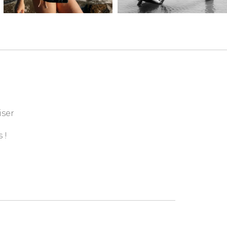
iser
 !