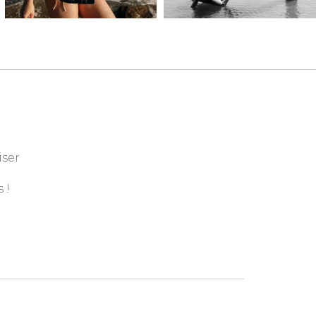
iser
 !