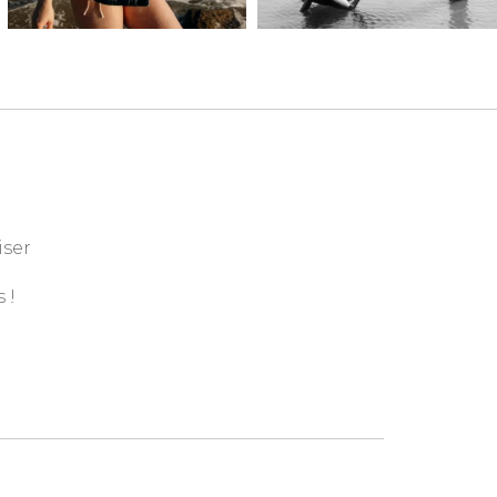
iser
 !