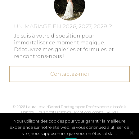
UN MARIAGE EN 2026, 2027, 2028 ?
Je suis à votre disposition pour
immortaliser ce moment magique.
Découvrez mes galeries et formules, et
rencontrons-nous !
Contactez-moi
© 2026 LauraLeclairDelord Photographe Professionnelle basée à
Nantes - Tous droits réservés -
Mentions légales
-
RGPD
Nous utilisons des cookies pour vous garantir la meilleure
Kroox.io
Marketing, Creative & Digital
expérience sur notre site web. Si vous continuez à utiliser ce
site, nous supposerons que vous en êtes satisfait.