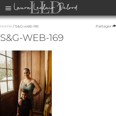
Toggle
navigation
Home
/ S&G-web-169
Partager
S&G-WEB-169