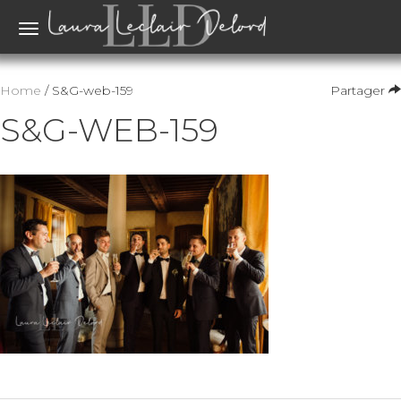
Toggle
navigation
Home
/ S&G-web-159
Partager
S&G-WEB-159