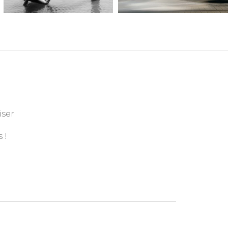
iser
 !