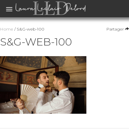
Toggle
navigation
Home
/ S&G-web-100
Partager
S&G-WEB-100