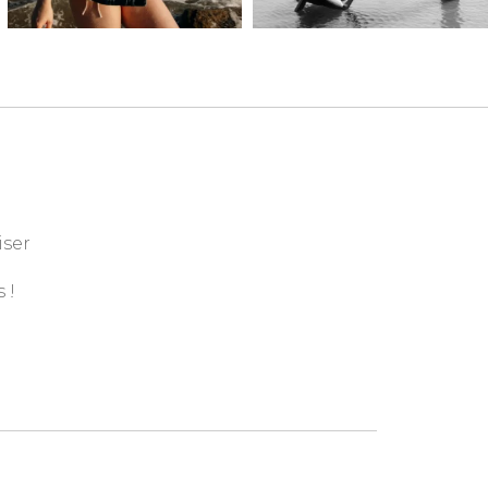
iser
 !