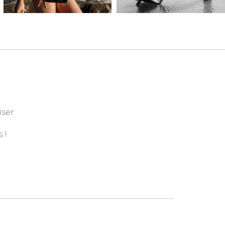
iser
 !