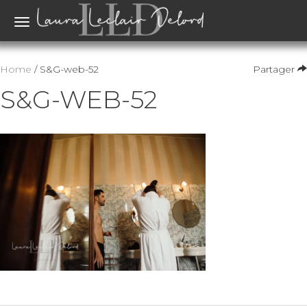
Toggle
navigation
Home
/ S&G-web-52
Partager
S&G-WEB-52