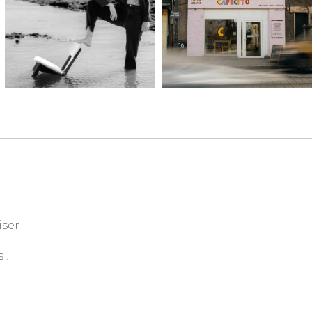
iser
 !