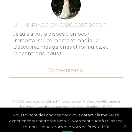
UN MARIAGE EN 2026, 2027, 2028 ?
Je suis à votre disposition pour
immortaliser ce moment magique.
Découvrez mes galeries et formules, et
rencontrons-nous !
Contactez-moi
© 2026 LauraLeclairDelord Photographe Professionnelle basée à
Nantes - Tous droits réservés -
Mentions légales
-
RGPD
Nous utilisons des cookies pour vous garantir la meilleure
Kroox.io
Marketing, Creative & Digital
expérience sur notre site web. Si vous continuez à utiliser ce
site, nous supposerons que vous en êtes satisfait.