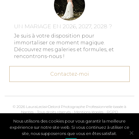
UN MARIAGE EN 2026, 2027, 2028 ?
Je suis à votre disposition pour
immortaliser ce moment magique.
Découvrez mes galeries et formules, et
rencontrons-nous !
Contactez-moi
© 2026 LauraLeclairDelord Photographe Professionnelle basée à
Nantes - Tous droits réservés -
Mentions légales
-
RGPD
Nous utilisons des cookies pour vous garantir la meilleure
Kroox.io
Marketing, Creative & Digital
expérience sur notre site web. Si vous continuez à utiliser ce
site, nous supposerons que vous en êtes satisfait.