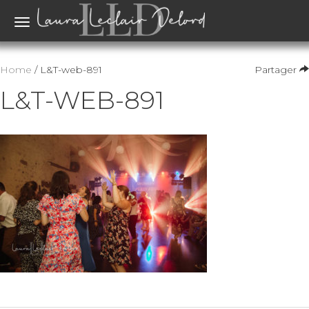
Toggle
navigation
Home
/ L&T-web-891
Partager
L&T-WEB-891