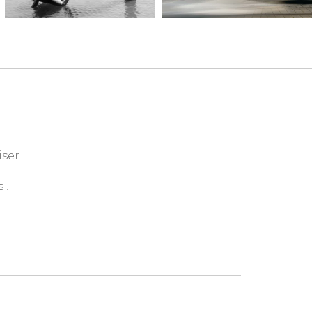
iser
 !