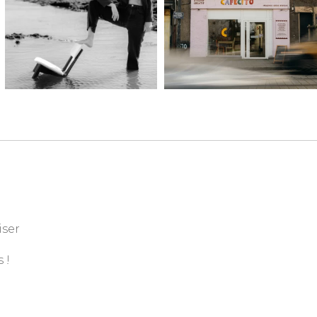
iser
 !