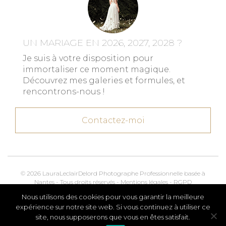
UN MARIAGE EN 2026, 2027, 2028 ?
Je suis à votre disposition pour
immortaliser ce moment magique.
Découvrez mes galeries et formules, et
rencontrons-nous !
Contactez-moi
© 2026 LauraLeclairDelord Photographe Professionnelle basée à
Nantes - Tous droits réservés -
Mentions légales
-
RGPD
Nous utilisons des cookies pour vous garantir la meilleure
Kroox.io
Marketing, Creative & Digital
expérience sur notre site web. Si vous continuez à utiliser ce
site, nous supposerons que vous en êtes satisfait.